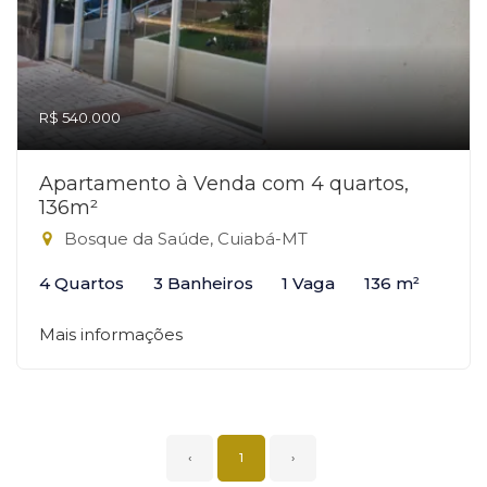
R$ 540.000
Apartamento à Venda com 4 quartos,
136m²
Bosque da Saúde, Cuiabá-MT
4 Quartos
3 Banheiros
1 Vaga
136 m²
Mais informações
‹
1
›