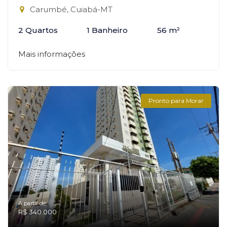
Carumbé, Cuiabá-MT
2 Quartos
1 Banheiro
56 m²
Mais informações
Pronto para Morar
A partir de:
R$ 340.000