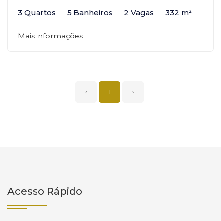
3 Quartos
5 Banheiros
2 Vagas
332 m²
Mais informações
‹
1
›
Acesso Rápido