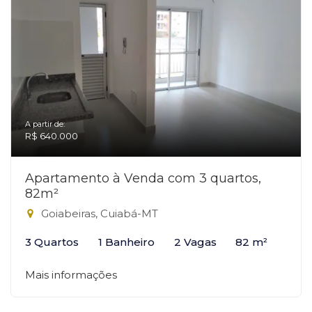
A partir de:
R$ 640.000
Apartamento à Venda com 3 quartos,
82m²
Goiabeiras, Cuiabá-MT
3 Quartos
1 Banheiro
2 Vagas
82 m²
Mais informações