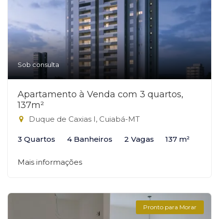
Sob consulta
Apartamento à Venda com 3 quartos,
137m²
Duque de Caxias I, Cuiabá-MT
3 Quartos
4 Banheiros
2 Vagas
137 m²
Mais informações
Pronto para Morar