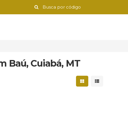
m Baú, Cuiabá, MT
Mostrar resultados 
Mostrar result