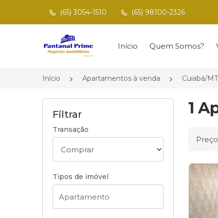
(65) 3054-1510
(65) 98100-2326
Página inicial
Início
Quem Somos?
Início
Apartamentos à venda
Cuiabá/MT
1 A
Filtrar
Transação
Ordena
Tipos de imóvel