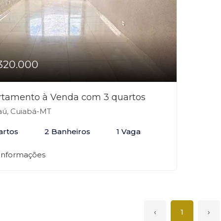
320.000
rtamento à Venda com 3 quartos
ú, Cuiabá-MT
artos
2 Banheiros
1 Vaga
 informações
‹
1
›