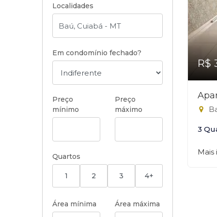
Localidades
Em condomínio fechado?
R$ 
Apa
Preço
Preço
Ba
mínimo
máximo
3 Qu
Mais
Quartos
1
2
3
4+
Área mínima
Área máxima