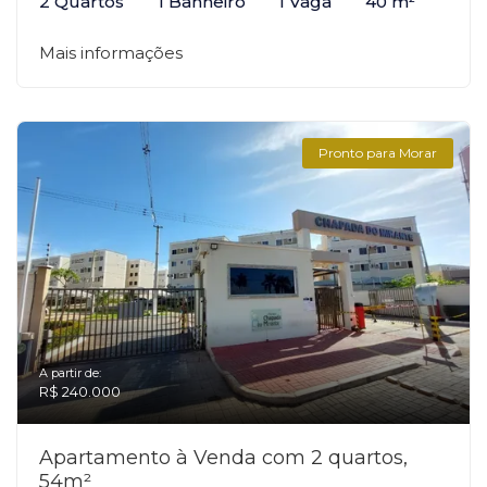
2 Quartos
1 Banheiro
1 Vaga
40 m²
Mais informações
Pronto para Morar
A partir de:
R$ 240.000
Apartamento à Venda com 2 quartos,
54m²