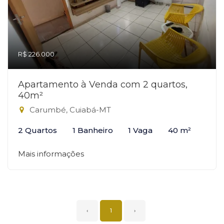
R$ 226.000
Apartamento à Venda com 2 quartos,
40m²
Carumbé, Cuiabá-MT
2 Quartos
1 Banheiro
1 Vaga
40 m²
Mais informações
‹
1
›