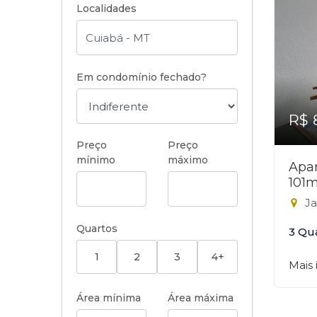
Localidades
Em condomínio fechado?
R$ 
Preço
Preço
mínimo
máximo
Apar
101m
Ja
Quartos
3 Qu
1
2
3
4+
Mais
Área mínima
Área máxima