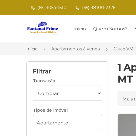
(65) 3054-1510
(65) 98100-2326
Página inicial
Início
Quem Somos?
Início
Apartamentos à venda
Cuiabá/MT
1 A
Filtrar
MT
Transação
Ordena
Tipos de imóvel