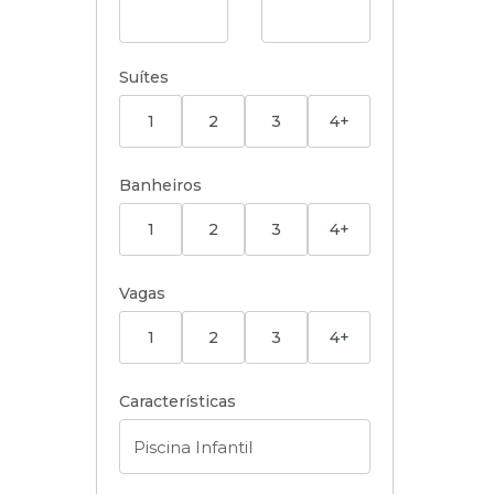
Suítes
1
2
3
4+
Banheiros
1
2
3
4+
Vagas
1
2
3
4+
Características