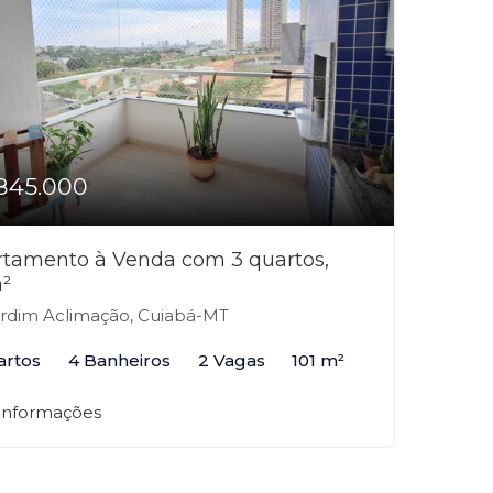
845.000
tamento à Venda com 3 quartos,
²
rdim Aclimação, Cuiabá-MT
artos
4 Banheiros
2 Vagas
101 m²
 informações