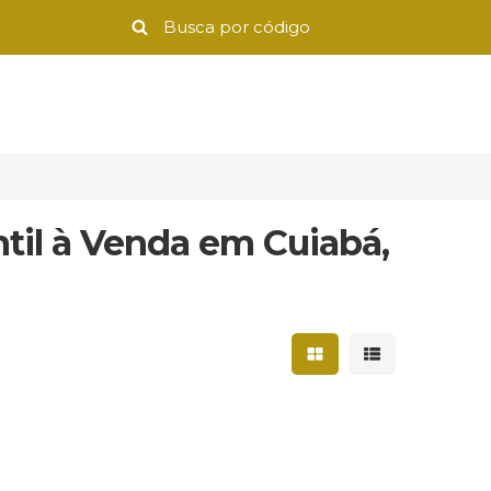
til à Venda em Cuiabá,
Mostrar resultados 
Mostrar result