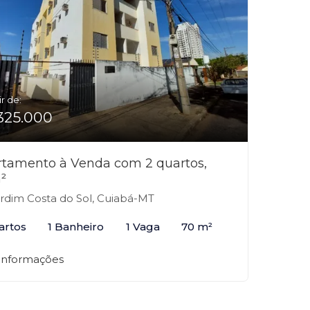
ir de:
325.000
tamento à Venda com 2 quartos,
²
rdim Costa do Sol, Cuiabá-MT
artos
1 Banheiro
1 Vaga
70 m²
 informações