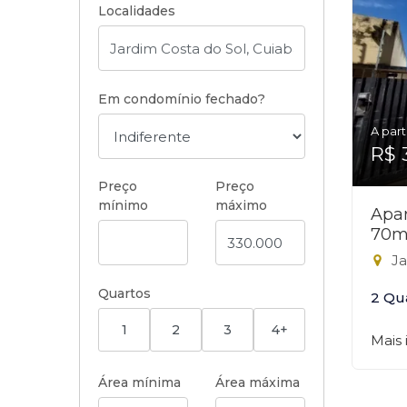
Localidades
Em condomínio fechado?
A part
R$ 
Preço
Preço
mínimo
máximo
Apar
70m
Ja
Quartos
2 Qu
1
2
3
4+
Mais
Área mínima
Área máxima