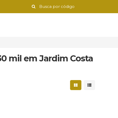
30 mil em Jardim Costa
Mostrar resultados 
Mostrar result