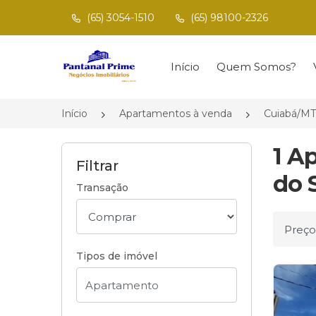
(65) 3054-1510
(65) 98100-2326
Página inicial
Início
Quem Somos?
Início
Apartamentos à venda
Cuiabá/MT
1 A
Filtrar
do 
Transação
Ordena
Tipos de imóvel