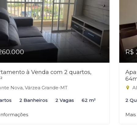
260.000
R$ 
tamento à Venda com 2 quartos,
Apa
²
64m
nte Nova, Várzea Grande-MT
Al
artos
2 Banheiros
2 Vagas
62 m²
2 Qu
 informações
Mais