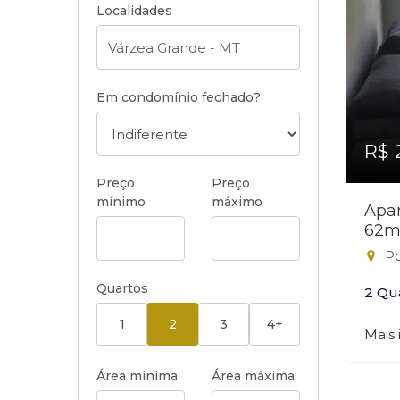
Localidades
Em condomínio fechado?
R$ 
Preço
Preço
mínimo
máximo
Apar
62m
Po
Quartos
2 Qu
1
2
3
4+
Mais
Área mínima
Área máxima