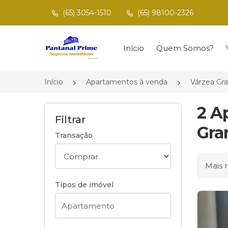
(65) 3054-1510
(65) 98100-2326
Página inicial
Início
Quem Somos?
Início
Apartamentos à venda
Várzea Gr
2 A
Filtrar
Gra
Transação
Ordena
Tipos de imóvel