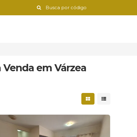
à Venda em Várzea
Mostrar resultados 
Mostrar result