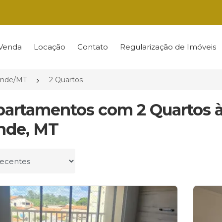
Venda
Locação
Contato
Regularização de Imóveis
ande/MT
2 Quartos
partamentos com 2 Quartos 
nde, MT
r por