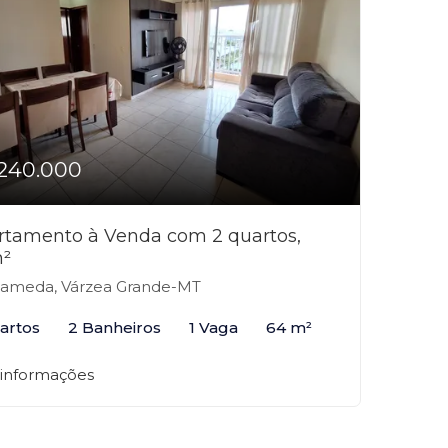
240.000
rtamento à Venda com 2 quartos,
²
ameda, Várzea Grande-MT
artos
2 Banheiros
1 Vaga
64 m²
 informações