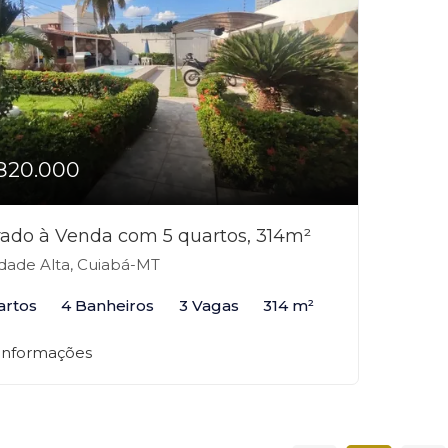
820.000
ado à Venda com 5 quartos, 314m²
dade Alta, Cuiabá-MT
artos
4 Banheiros
3 Vagas
314 m²
 informações