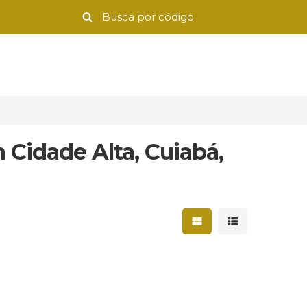
 Cidade Alta, Cuiabá,
Mostrar resultados 
Mostrar result