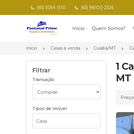
(65) 3054-1510
(65) 98100-2326
Página inicial
Início
Quem Somos?
Início
Casas à venda
Cuiabá/MT
Ci
1 C
Filtrar
MT
Transação
Ordena
Tipos de imóvel