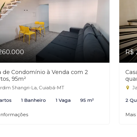
260.000
R$ 
a de Condomínio à Venda com 2
Cas
tos, 95m²
qua
rdim Shangri-La, Cuiabá-MT
Ja
artos
1 Banheiro
1 Vaga
95 m²
2 Qu
 informações
Mais