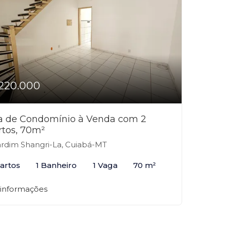
220.000
a de Condomínio à Venda com 2
rtos, 70m²
rdim Shangri-La, Cuiabá-MT
artos
1 Banheiro
1 Vaga
70 m²
 informações