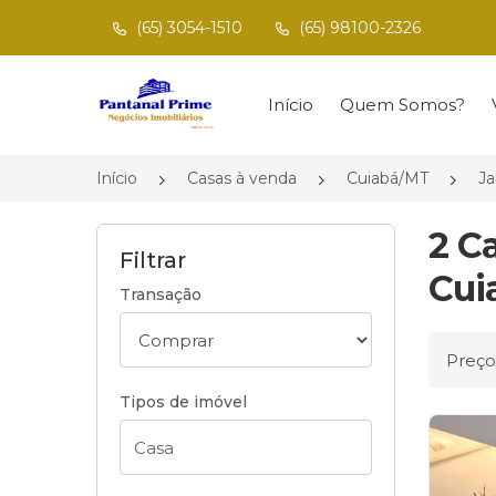
(65) 3054-1510
(65) 98100-2326
Página inicial
Início
Quem Somos?
Início
Casas à venda
Cuiabá/MT
Ja
2 C
Filtrar
Cui
Transação
Ordena
Tipos de imóvel