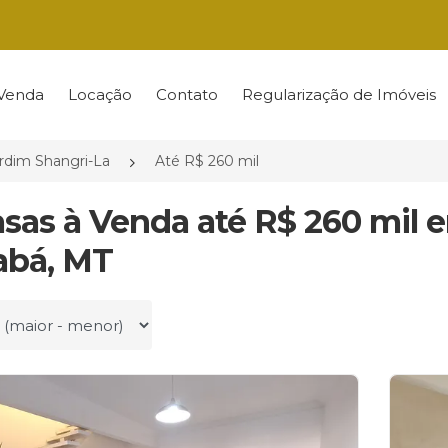
Venda
Locação
Contato
Regularização de Imóveis
rdim Shangri-La
Até R$ 260 mil
asas à Venda até R$ 260 mil 
abá, MT
r por