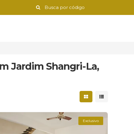
em Jardim Shangri-La,
Mostrar resultados 
Mostrar result
Exclusivo