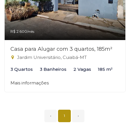
R$ 2.600
/mês
Casa para Alugar com 3 quartos, 185m²
Jardim Universitário, Cuiabá-MT
3 Quartos
3 Banheiros
2 Vagas
185 m²
Mais informações
‹
1
›