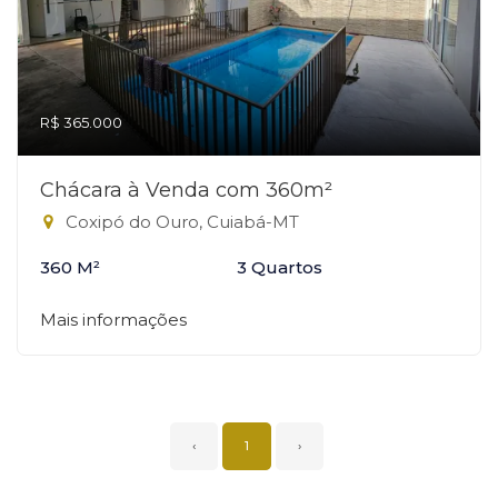
R$ 365.000
Chácara à Venda com 360m²
Coxipó do Ouro, Cuiabá-MT
360 M²
3 Quartos
Mais informações
‹
1
›