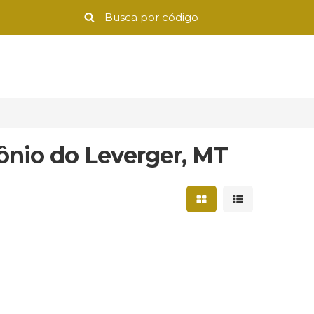
ônio do Leverger, MT
Mostrar resultados 
Mostrar result