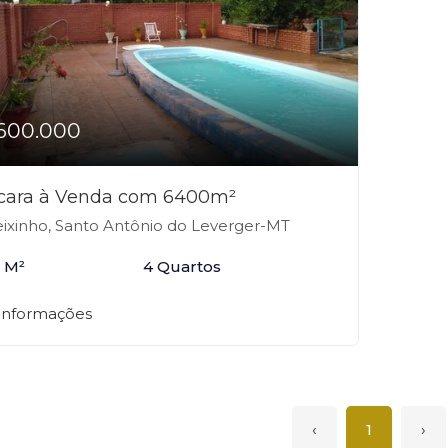
600.000
cara à Venda com 6400m²
ixinho, Santo Antônio do Leverger-MT
 M²
4 Quartos
 informações
‹
1
›