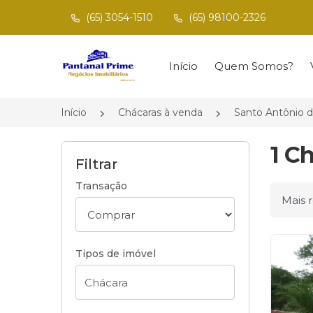
(65) 3054-1510
(65) 98100-2326
Página inicial
Início
Quem Somos?
Início
Chácaras à venda
Santo Antônio 
1 C
Filtrar
Transação
Ordena
Tipos de imóvel