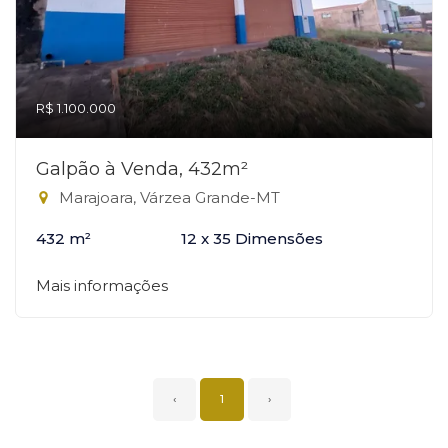
R$ 1.100.000
Galpão à Venda, 432m²
Marajoara, Várzea Grande-MT
432 m²
12 x 35 Dimensões
Mais informações
‹
1
›