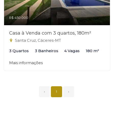
R$ 450.000
Casa à Venda com 3 quartos, 180m²
Santa Cruz, Cáceres-MT
3 Quartos
3 Banheiros
4 Vagas
180 m²
Mais informações
‹
1
›