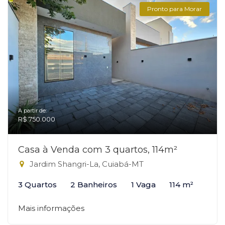
Pronto para Morar
A partir de:
R$ 750.000
Casa à Venda com 3 quartos, 114m²
Jardim Shangri-La, Cuiabá-MT
3 Quartos
2 Banheiros
1 Vaga
114 m²
Mais informações