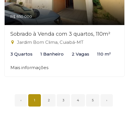
R$ 650.000
Sobrado à Venda com 3 quartos, 110m²
Jardim Bom Clima, Cuiabá-MT
3 Quartos
1 Banheiro
2 Vagas
110 m²
Mais informações
‹
1
2
3
4
5
›