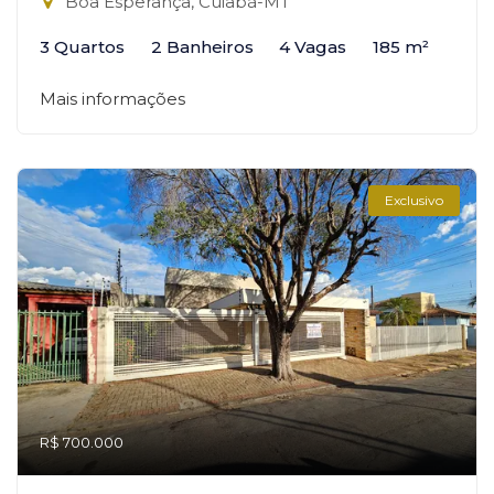
Boa Esperança, Cuiabá-MT
3 Quartos
2 Banheiros
4 Vagas
185 m²
Mais informações
Exclusivo
R$ 700.000