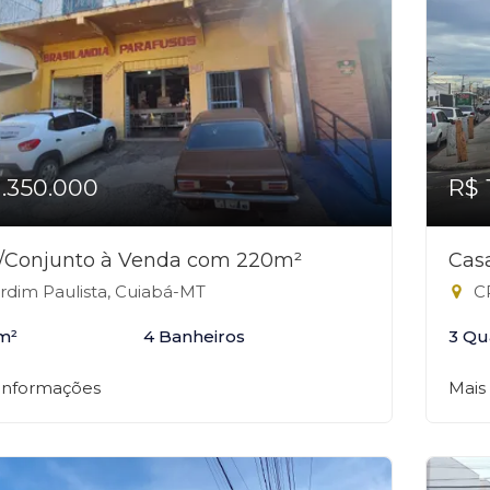
1.350.000
R$ 
a/Conjunto à Venda com 220m²
Cas
rdim Paulista, Cuiabá-MT
CP
m²
4 Banheiros
3 Qu
 informações
Mais