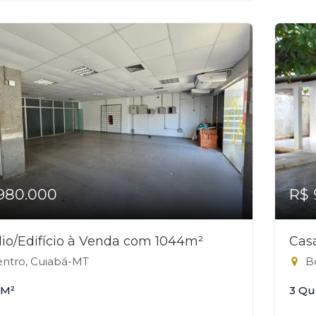
980.000
R$ 
io/Edifício à Venda com 1044m²
Cas
ntro, Cuiabá-MT
Bo
 M²
3 Qu