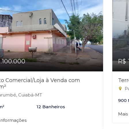
1.100.000
R$ 
o Comercial/Loja à Venda com
Ter
m²
Pa
rumbé, Cuiabá-MT
900 
m²
12 Banheiros
Mais
 informações