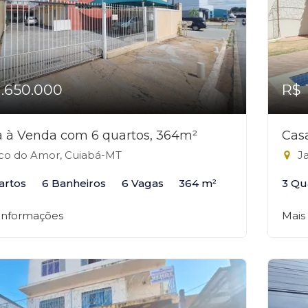
1.650.000
R$ 
 à Venda com 6 quartos, 364m²
Cas
co do Amor, Cuiabá-MT
Ja
artos
6 Banheiros
6 Vagas
364 m²
3 Qu
 informações
Mais