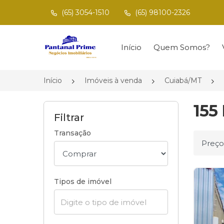
(65) 3054-1510
(65) 98100-2326
Página inicial
Início
Quem Somos?
Início
Imóveis à venda
Cuiabá/MT
155
Filtrar
Transação
Ordena
Tipos de imóvel