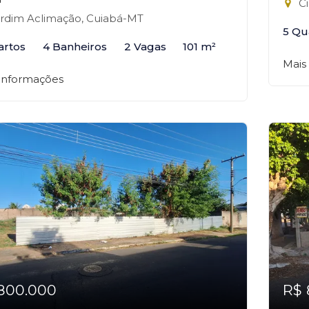
Ci
rdim Aclimação, Cuiabá-MT
5 Qu
artos
4 Banheiros
2 Vagas
101 m²
Mais
 informações
800.000
R$ 