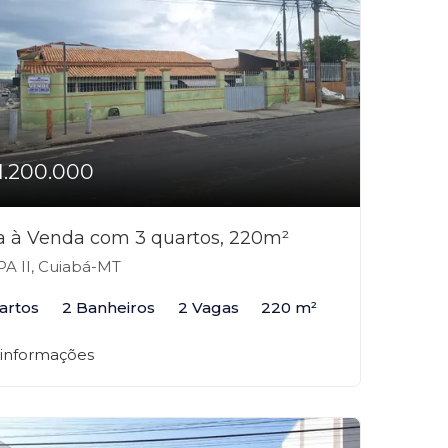
1.200.000
a à Venda com 3 quartos, 220m²
A II, Cuiabá-MT
artos
2 Banheiros
2 Vagas
220 m²
 informações