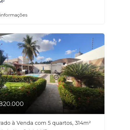
M²
 informações
820.000
rado à Venda com 5 quartos, 314m²