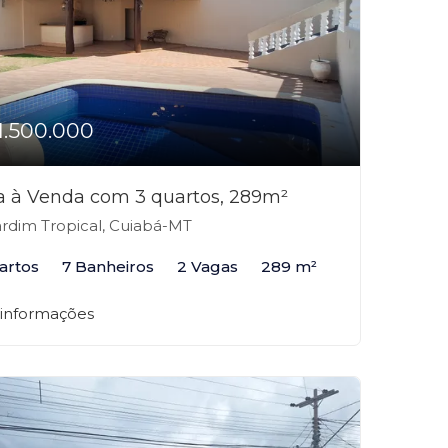
1.500.000
a à Venda com 3 quartos, 289m²
rdim Tropical, Cuiabá-MT
artos
7 Banheiros
2 Vagas
289 m²
 informações