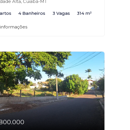
dade Alta, Cuiabá-MT
artos
4 Banheiros
3 Vagas
314 m²
 informações
800.000