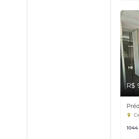
R$ 
Préd
Ce
1044