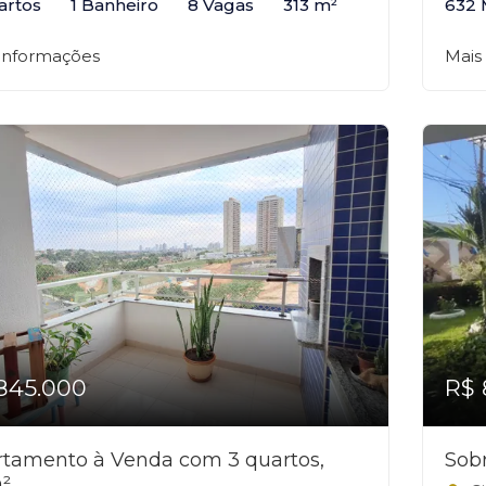
artos
1 Banheiro
8 Vagas
313 m²
632 
 informações
Mais
845.000
R$ 
tamento à Venda com 3 quartos,
Sob
²