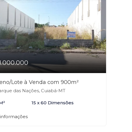
1.000.000
reno/Lote à Venda com 900m²
rque das Nações, Cuiabá-MT
M²
15 x 60 Dimensões
 informações