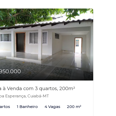
950.000
a à Venda com 3 quartos, 200m²
a Esperança, Cuiabá-MT
artos
1 Banheiro
4 Vagas
200 m²