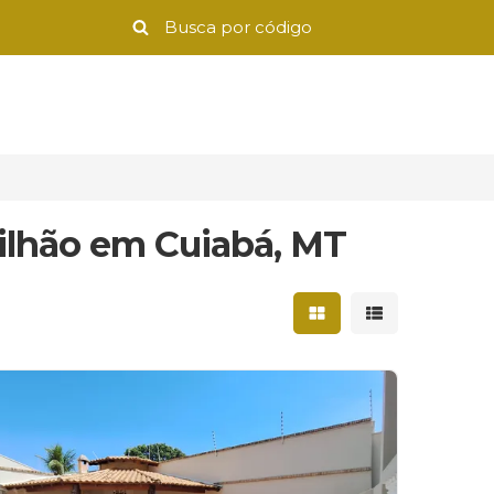
milhão em Cuiabá, MT
Mostrar resultados 
Mostrar result