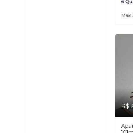
6 Qu
Mais
R$ 
Apar
101m