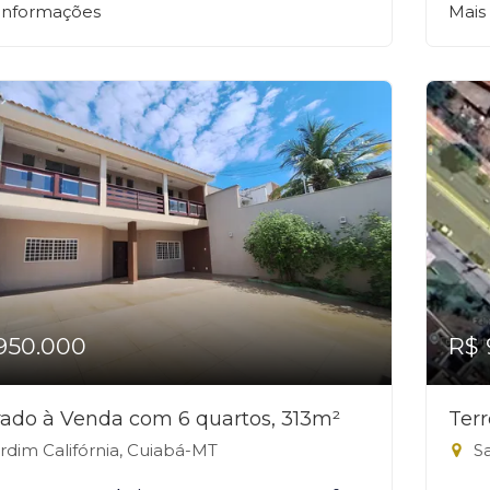
 informações
Mais
950.000
R$ 
ado à Venda com 6 quartos, 313m²
Ter
rdim Califórnia, Cuiabá-MT
Sa