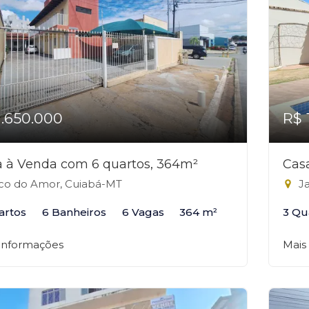
1.650.000
R$ 
 à Venda com 6 quartos, 364m²
Cas
co do Amor, Cuiabá-MT
Ja
artos
6 Banheiros
6 Vagas
364 m²
3 Qu
 informações
Mais