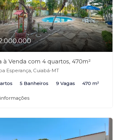
2.000.000
a à Venda com 4 quartos, 470m²
a Esperança, Cuiabá-MT
artos
5 Banheiros
9 Vagas
470 m²
 informações