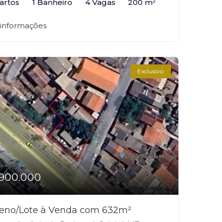
artos
1 Banheiro
4 Vagas
200 m²
 informações
Exclusivo
900.000
reno/Lote à Venda com 632m²