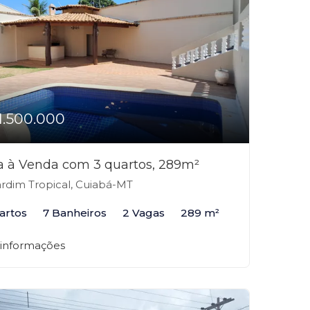
1.500.000
a à Venda com 3 quartos, 289m²
rdim Tropical, Cuiabá-MT
artos
7 Banheiros
2 Vagas
289 m²
 informações