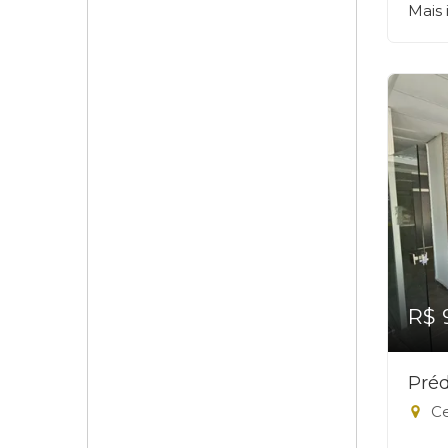
Mais
R$ 
Préd
Ce