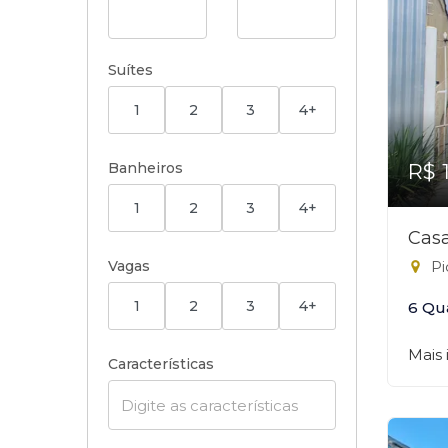
Suítes
1
2
3
4+
Banheiros
R$ 
1
2
3
4+
Casa
Vagas
Pi
1
2
3
4+
6 Qu
Mais
Características