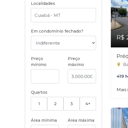
Localidades
Em condomínio fechado?
R$ 
Préd
Preço
Preço
Ba
mínimo
máximo
419 
Mais
Quartos
1
2
3
4+
Área mínima
Área máxima