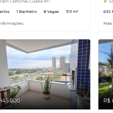
rdim Califórnia, Cuiabá-MT
Sa
artos
1 Banheiro
8 Vagas
313 m²
632 
 informações
Mais
845.000
R$ 