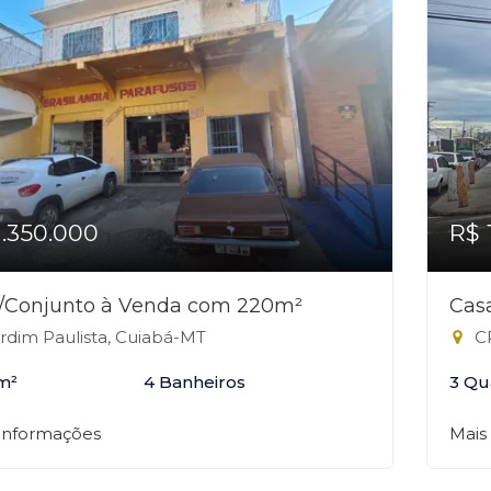
1.350.000
R$ 
a/Conjunto à Venda com 220m²
Cas
rdim Paulista, Cuiabá-MT
CP
m²
4 Banheiros
3 Qu
 informações
Mais