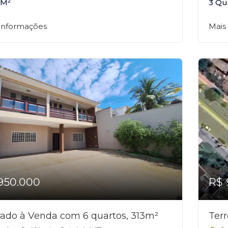
 M²
3 Qu
 informações
Mais
950.000
R$ 
ado à Venda com 6 quartos, 313m²
Ter