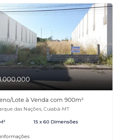
1.000.000
reno/Lote à Venda com 900m²
rque das Nações, Cuiabá-MT
M²
15 x 60 Dimensões
 informações