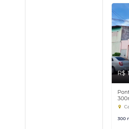
R$ 
Pont
300
Ca
300 