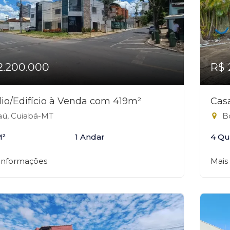
2.200.000
R$ 
io/Edifício à Venda com 419m²
Cas
ú, Cuiabá-MT
Bo
M²
1 Andar
4 Qu
 informações
Mais