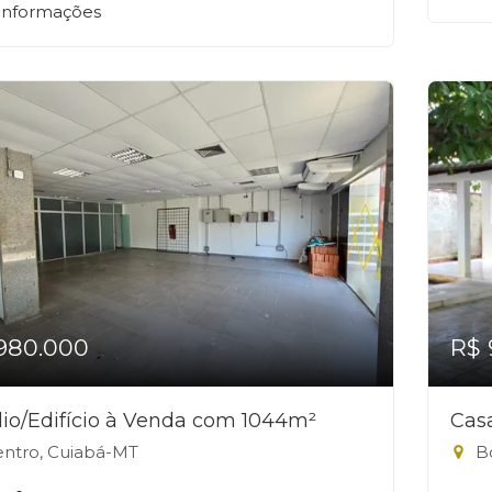
 informações
980.000
R$ 
io/Edifício à Venda com 1044m²
Cas
ntro, Cuiabá-MT
Bo