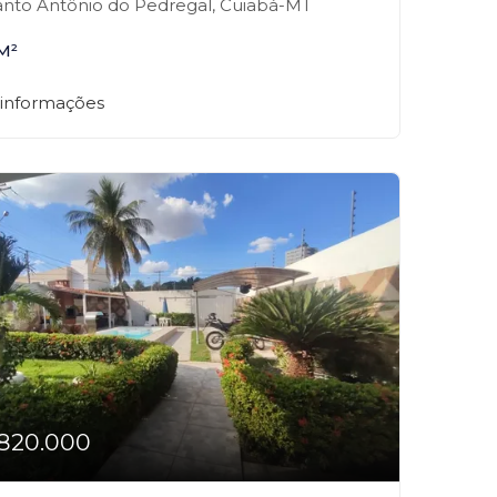
nto Antônio do Pedregal, Cuiabá-MT
M²
 informações
820.000