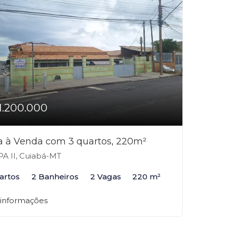
1.200.000
a à Venda com 3 quartos, 220m²
A II, Cuiabá-MT
artos
2 Banheiros
2 Vagas
220 m²
 informações