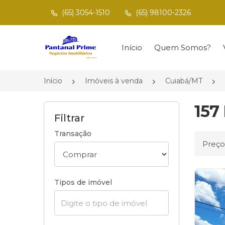
(65) 3054-1510
(65) 98100-2326
Página inicial
Início
Quem Somos?
Início
Imóveis à venda
Cuiabá/MT
157
Filtrar
Transação
Ordena
Tipos de imóvel