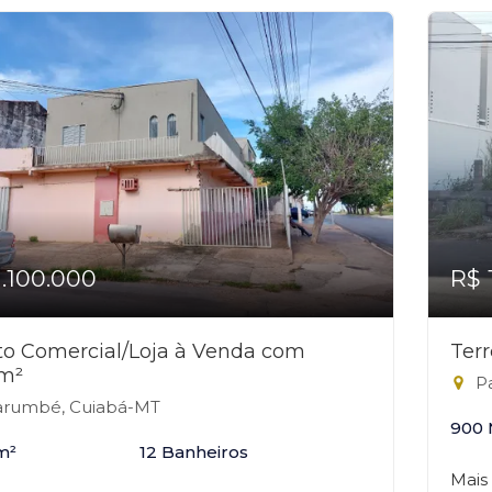
1.100.000
R$ 
o Comercial/Loja à Venda com
Ter
m²
Pa
rumbé, Cuiabá-MT
900 
m²
12 Banheiros
Mais