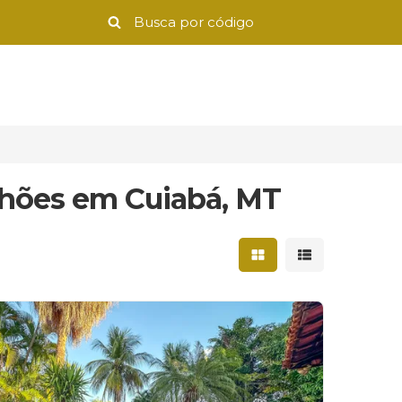
ilhões em Cuiabá, MT
Mostrar resultados 
Mostrar result