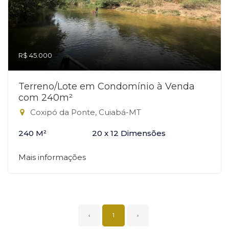
R$ 45.000
Terreno/Lote em Condomínio à Venda
com 240m²
Coxipó da Ponte, Cuiabá-MT
240 M²
20 x 12 Dimensões
Mais informações
‹
1
›