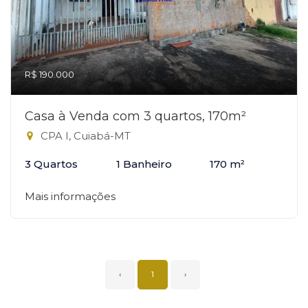
R$ 190.000
Casa à Venda com 3 quartos, 170m²
CPA I, Cuiabá-MT
3 Quartos
1 Banheiro
170 m²
Mais informações
‹
1
›