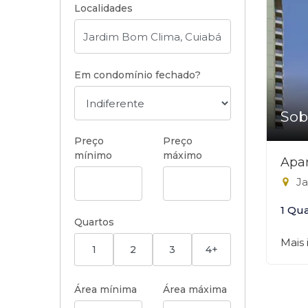
Localidades
Em condomínio fechado?
Sob
Preço
Preço
mínimo
máximo
Apar
Ja
1 Qu
Quartos
Mais
1
2
3
4+
Área mínima
Área máxima