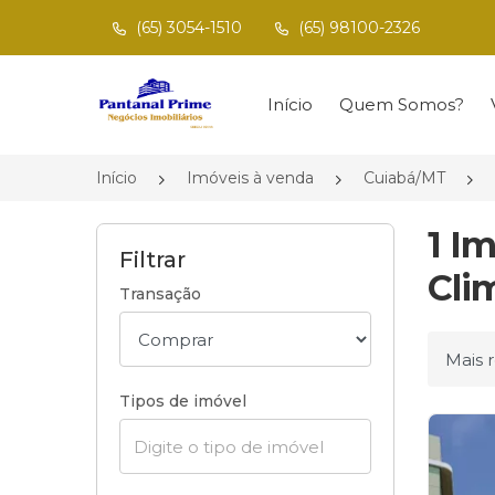
(65) 3054-1510
(65) 98100-2326
Página inicial
Início
Quem Somos?
Início
Imóveis à venda
Cuiabá/MT
1 I
Filtrar
Cli
Transação
Ordena
Tipos de imóvel