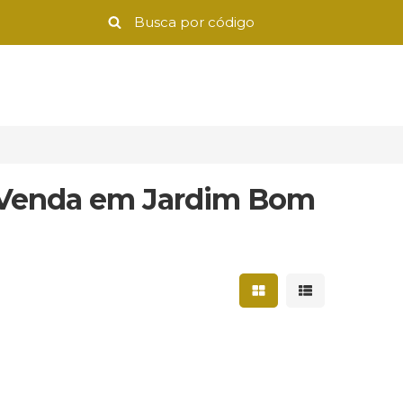
à Venda em Jardim Bom
Mostrar resultados 
Mostrar result