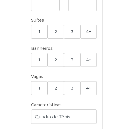
Suítes
1
2
3
4+
Banheiros
1
2
3
4+
Vagas
1
2
3
4+
Características