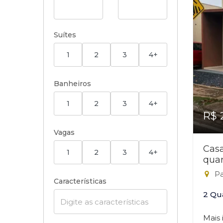
Suítes
1
2
3
4+
Banheiros
1
2
3
4+
R$ 
Vagas
Cas
1
2
3
4+
quar
Pa
Características
2 Qu
Mais