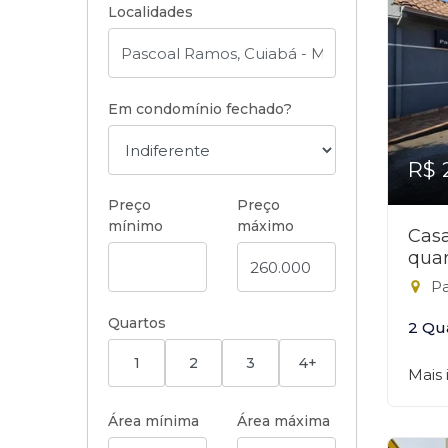
Localidades
Em condomínio fechado?
R$ 
Preço
Preço
mínimo
máximo
Cas
quar
Pa
Quartos
2 Qu
1
2
3
4+
Mais
Área mínima
Área máxima