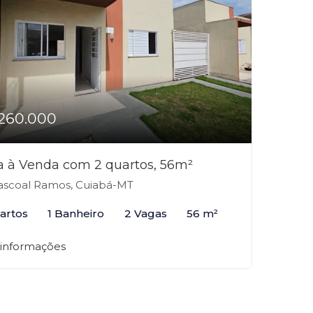
260.000
a à Venda com 2 quartos, 56m²
scoal Ramos, Cuiabá-MT
artos
1 Banheiro
2 Vagas
56 m²
 informações