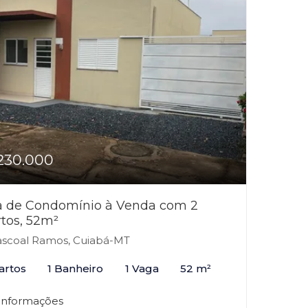
230.000
a de Condomínio à Venda com 2
tos, 52m²
scoal Ramos, Cuiabá-MT
artos
1 Banheiro
1 Vaga
52 m²
 informações