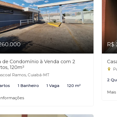
260.000
R$ 
a de Condomínio à Venda com 2
Cas
tos, 120m²
Pa
scoal Ramos, Cuiabá-MT
2 Qu
artos
1 Banheiro
1 Vaga
120 m²
Mais
 informações