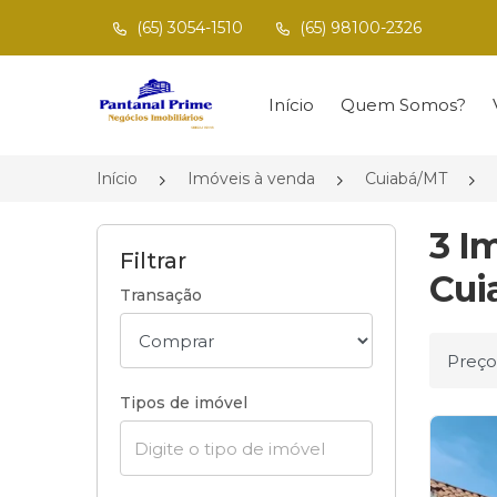
(65) 3054-1510
(65) 98100-2326
Página inicial
Início
Quem Somos?
Início
Imóveis à venda
Cuiabá/MT
3 I
Filtrar
Cui
Transação
Ordena
Tipos de imóvel