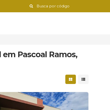
il em Pascoal Ramos,
Mostrar resultados 
Mostrar result