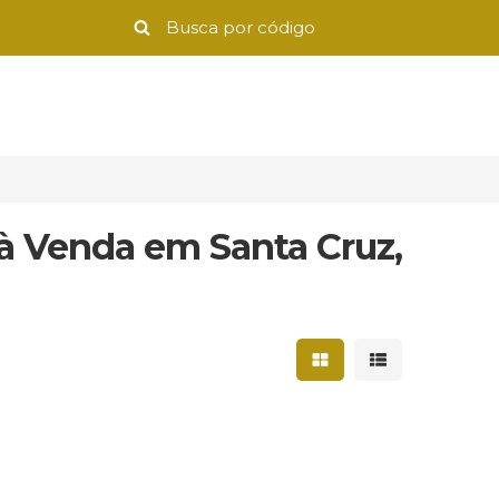
à Venda em Santa Cruz,
Mostrar resultados 
Mostrar result