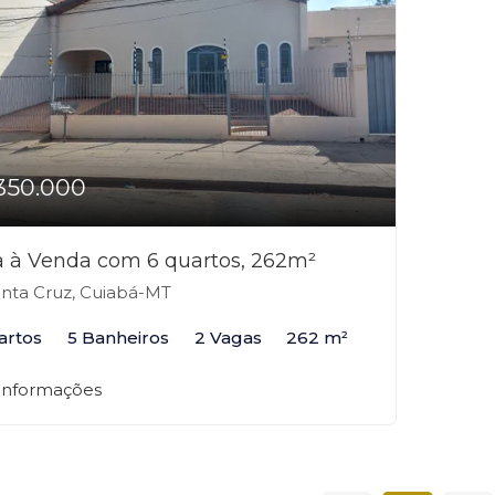
350.000
 à Venda com 6 quartos, 262m²
nta Cruz, Cuiabá-MT
artos
5 Banheiros
2 Vagas
262 m²
 informações