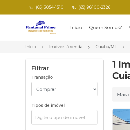
(65) 3054-1510
(65) 98100-2326
Página inicial
Início
Quem Somos?
Início
Imóveis à venda
Cuiabá/MT
1 I
Filtrar
Cui
Transação
Ordena
Tipos de imóvel