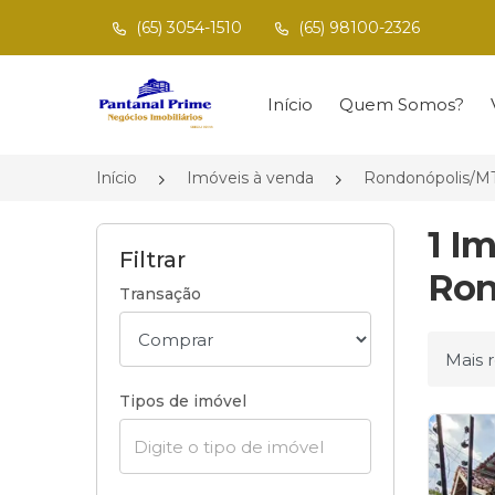
(65) 3054-1510
(65) 98100-2326
Página inicial
Início
Quem Somos?
Início
Imóveis à venda
Rondonópolis/M
1 I
Filtrar
Ron
Transação
Ordena
Tipos de imóvel