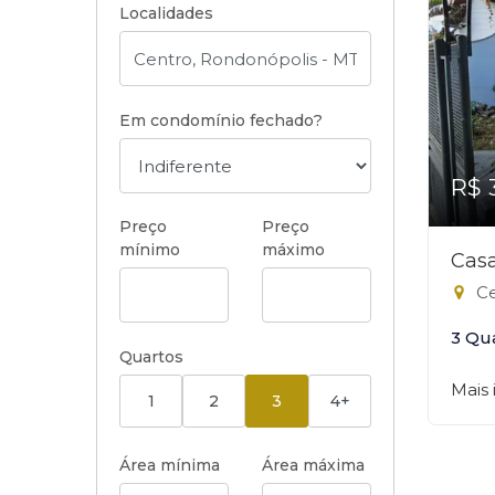
Localidades
Em condomínio fechado?
R$ 
Preço
Preço
mínimo
máximo
Casa
Ce
3 Qu
Quartos
Mais
1
2
3
4+
Área mínima
Área máxima