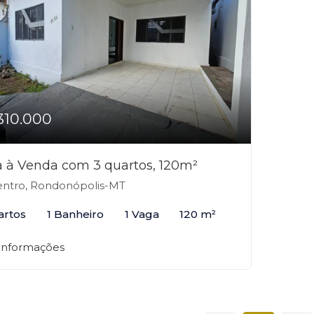
310.000
 à Venda com 3 quartos, 120m²
ntro, Rondonópolis-MT
artos
1 Banheiro
1 Vaga
120 m²
 informações