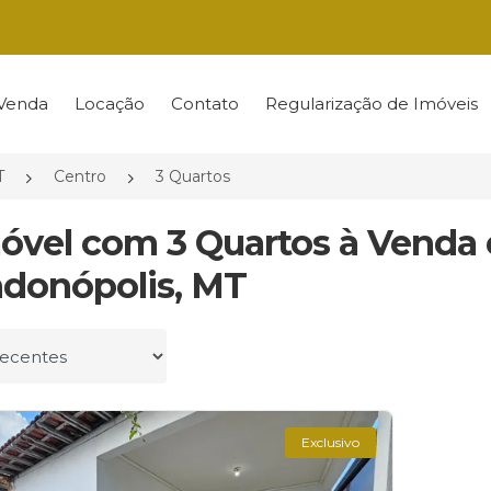
Venda
Locação
Contato
Regularização de Imóveis
T
Centro
3 Quartos
móvel com 3 Quartos à Venda
donópolis, MT
r por
Exclusivo