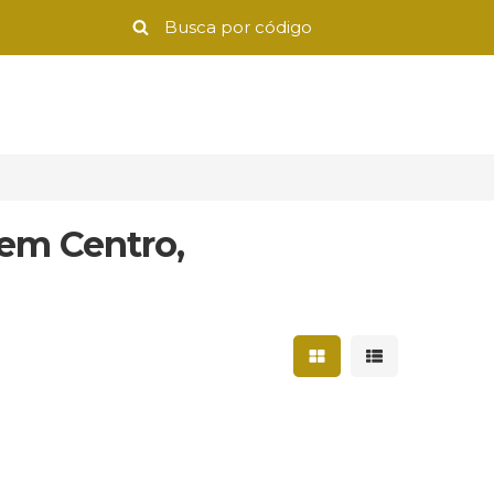
 em Centro,
Mostrar resultados 
Mostrar result