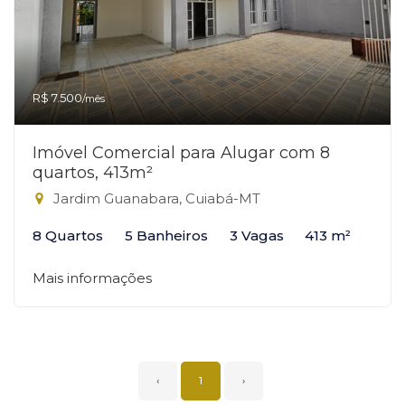
R$ 7.500
/mês
Imóvel Comercial para Alugar com 8
quartos, 413m²
Jardim Guanabara, Cuiabá-MT
8 Quartos
5 Banheiros
3 Vagas
413 m²
Mais informações
‹
1
›