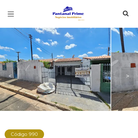
Página inicial
<
>
Código 990