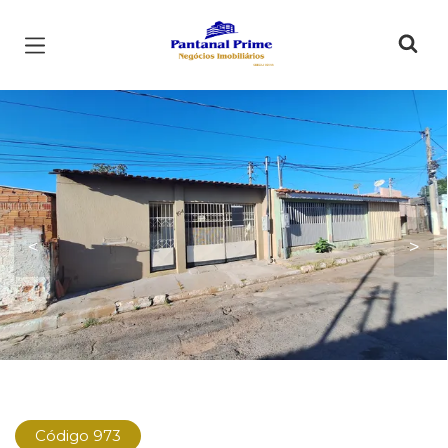
Página inicial
<
>
Código 973