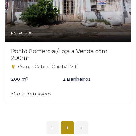
R$ 140.000
Ponto Comercial/Loja à Venda com
200m²
Osmar Cabral, Cuiabá-MT
200 m²
2 Banheiros
Mais informações
‹
1
›