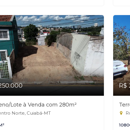
250.000
R$ 
reno/Lote à Venda com 280m²
Ter
ntro Norte, Cuiabá-MT
Ru
M²
1080