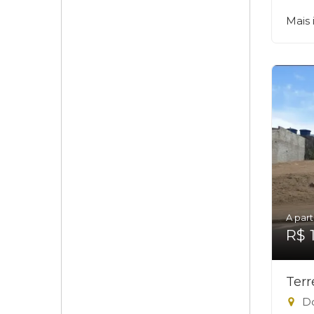
Mais
A part
R$ 
Ter
Do