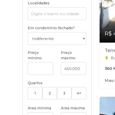
Localidades
Em condomínio fechado?
R$ 
Ter
Preço
Preço
Bo
mínimo
máximo
360 
Mais
Quartos
1
2
3
4+
Área mínima
Área máxima