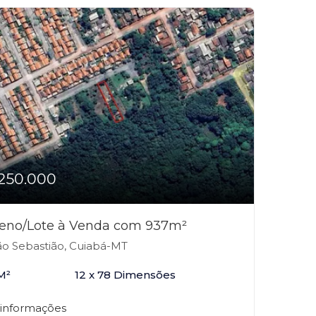
250.000
reno/Lote à Venda com 937m²
o Sebastião, Cuiabá-MT
M²
12 x 78 Dimensões
 informações