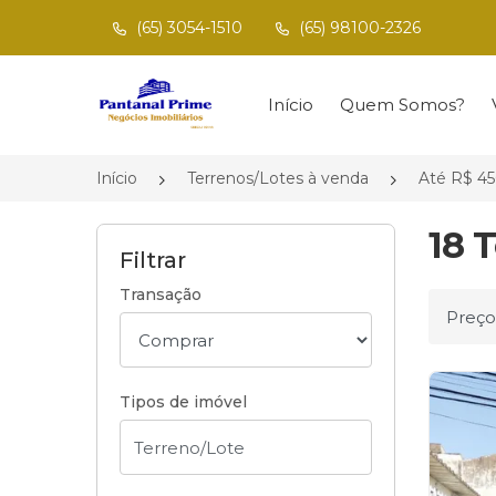
(65) 3054-1510
(65) 98100-2326
Página inicial
Início
Quem Somos?
Início
Terrenos/Lotes à venda
Até R$ 45
18 
Filtrar
Transação
Ordena
Tipos de imóvel