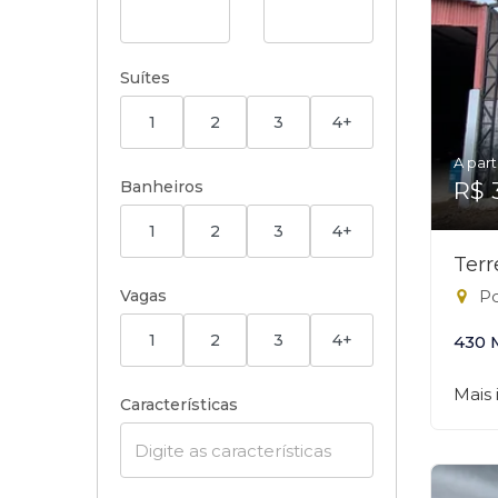
Suítes
1
2
3
4+
A part
Banheiros
R$ 
1
2
3
4+
Ter
Vagas
Po
1
2
3
4+
430 
Mais
Características