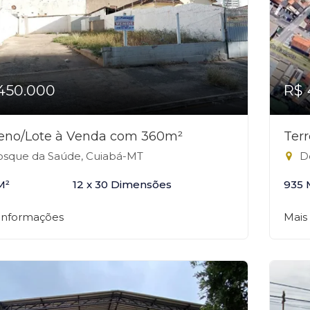
450.000
R$ 
reno/Lote à Venda com 360m²
Ter
sque da Saúde, Cuiabá-MT
Do
M²
12 x 30 Dimensões
935 
 informações
Mais