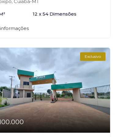
xipó, Cuiabá-MT
M²
12 x 54 Dimensões
 informações
Exclusivo
100.000