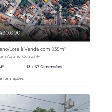
430.000
reno/Lote à Venda com 935m²
m Aquino, Cuiabá-MT
M²
13 x 67 Dimensões
 informações