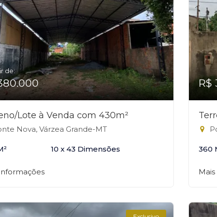
ir de:
380.000
R$ 
reno/Lote à Venda com 430m²
Ter
nte Nova, Várzea Grande-MT
Po
M²
10 x 43 Dimensões
360 
 informações
Mais
Exclusivo