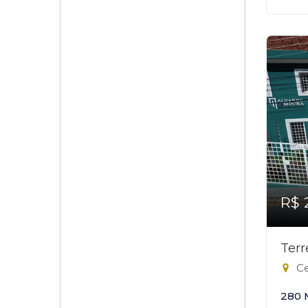
R$ 
Ter
Ce
280 