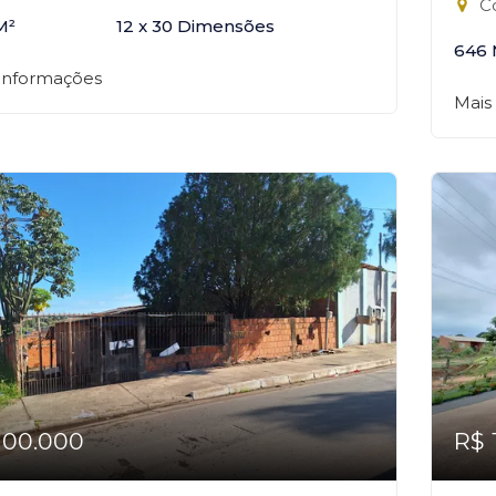
Co
M²
12 x 30 Dimensões
646 
 informações
Mais
100.000
R$ 