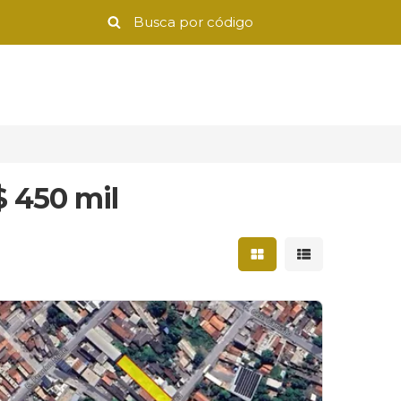
$ 450 mil
Mostrar resultados 
Mostrar result