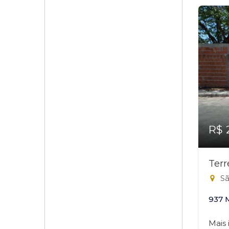
R$ 
Ter
Sã
937 
Mais