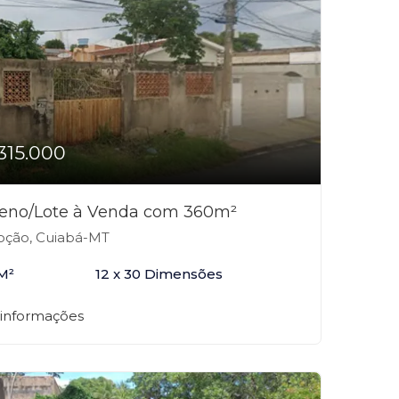
315.000
reno/Lote à Venda com 360m²
ção, Cuiabá-MT
M²
12 x 30 Dimensões
 informações