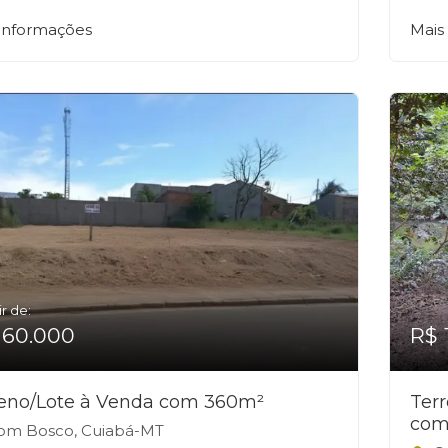
 informações
Mais
ir de:
160.000
R$ 
reno/Lote à Venda com 360m²
Ter
com
m Bosco, Cuiabá-MT