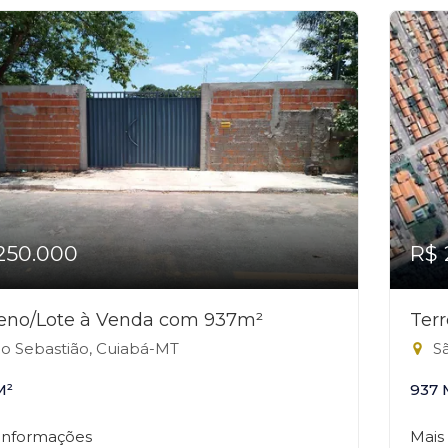
250.000
R$ 
reno/Lote à Venda com 937m²
Ter
o Sebastião, Cuiabá-MT
Sã
M²
937 
 informações
Mais