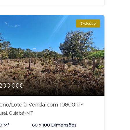
Exclusivo
200.000
reno/Lote à Venda com 10800m²
ral, Cuiabá-MT
0 M²
60 x 180 Dimensões