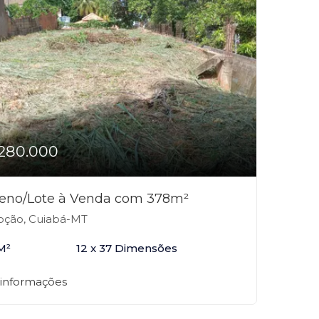
280.000
reno/Lote à Venda com 378m²
ção, Cuiabá-MT
M²
12 x 37 Dimensões
 informações