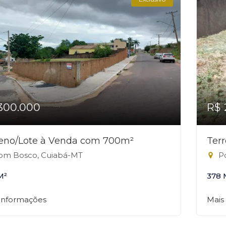
300.000
R$ 
reno/Lote à Venda com 700m²
Ter
m Bosco, Cuiabá-MT
Po
M²
378 
 informações
Mais