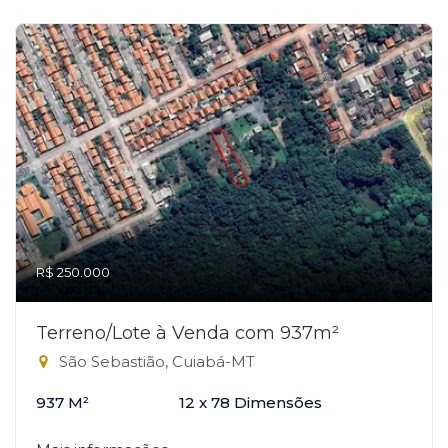
R$ 250.000
Terreno/Lote à Venda com 937m²
São Sebastião, Cuiabá-MT
937 M²
12 x 78 Dimensões