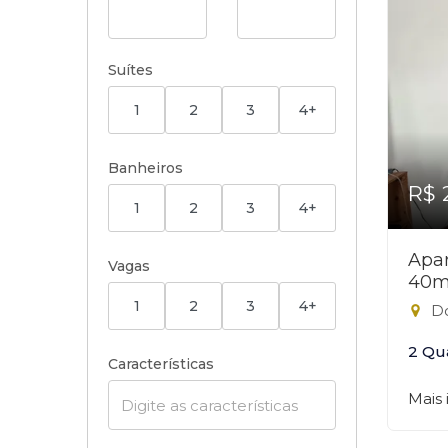
Suítes
1
2
3
4+
Banheiros
R$ 
1
2
3
4+
Apar
Vagas
40m
1
2
3
4+
Do
2 Qu
Características
Mais