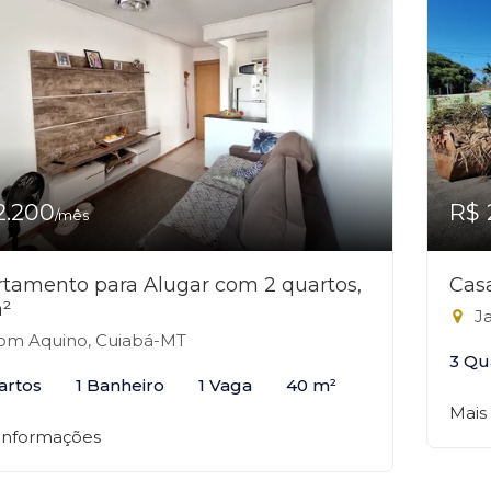
2.200
R$ 
/mês
tamento para Alugar com 2 quartos,
Casa
²
Ja
m Aquino, Cuiabá-MT
3 Qu
artos
1 Banheiro
1 Vaga
40 m²
Mais
 informações