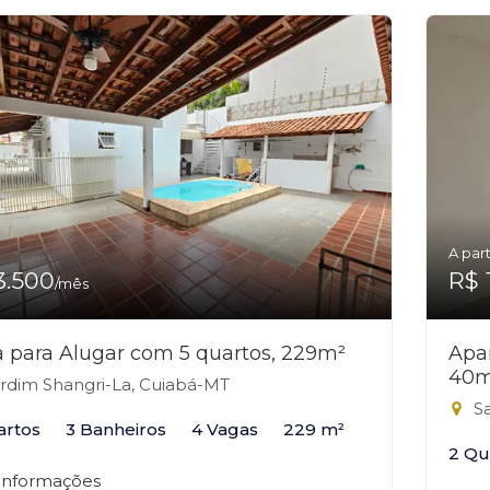
A part
3.500
R$ 
/mês
 para Alugar com 5 quartos, 229m²
Apa
40m
rdim Shangri-La, Cuiabá-MT
Sa
artos
3 Banheiros
4 Vagas
229 m²
2 Qu
 informações