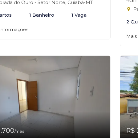
45m
rada do Ouro - Setor Norte, Cuiabá-MT
Pa
artos
1 Banheiro
1 Vaga
2 Qu
 informações
Mais
1.700
R$ 
/mês