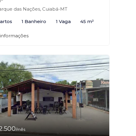
²
rque das Nações, Cuiabá-MT
artos
1 Banheiro
1 Vaga
45 m²
 informações
2.500
/mês