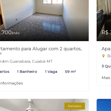
1.700
R$ 
/mês
tamento para Alugar com 2 quartos,
Apa
²
Bo
rdim Guanabara, Cuiabá-MT
3 Qu
artos
1 Banheiro
1 Vaga
59 m²
Mais
 informações
Exclusivo