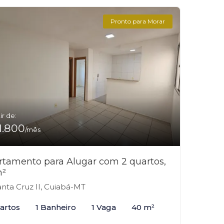
Pronto para Morar
ir de:
1.800
/mês
rtamento para Alugar com 2 quartos,
²
nta Cruz II, Cuiabá-MT
artos
1 Banheiro
1 Vaga
40 m²