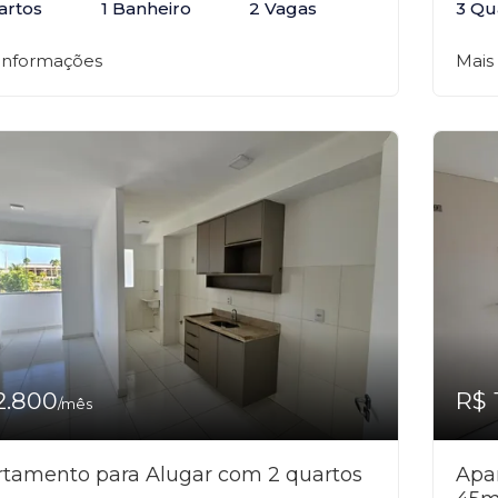
artos
1 Banheiro
2 Vagas
3 Qu
 informações
Mais
2.800
R$ 
/mês
tamento para Alugar com 2 quartos
Apa