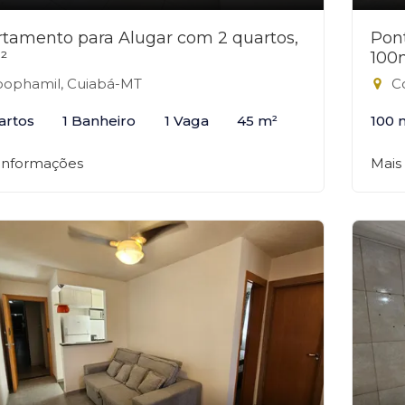
tamento para Alugar com 2 quartos,
Pon
²
100
ophamil, Cuiabá-MT
Co
artos
1 Banheiro
1 Vaga
45 m²
100 
 informações
Mais