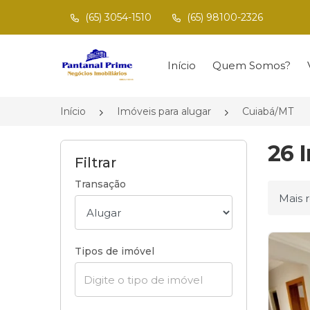
(65) 3054-1510
(65) 98100-2326
Página inicial
Início
Quem Somos?
Início
Imóveis para alugar
Cuiabá/MT
26 
Filtrar
Transação
Ordena
Tipos de imóvel