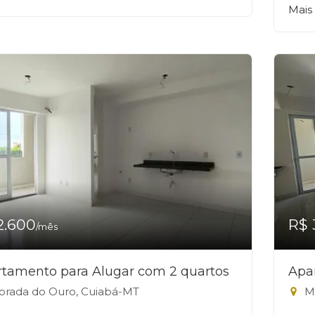
Mais
2.600
R$ 
/mês
tamento para Alugar com 2 quartos
Apa
rada do Ouro, Cuiabá-MT
Mo