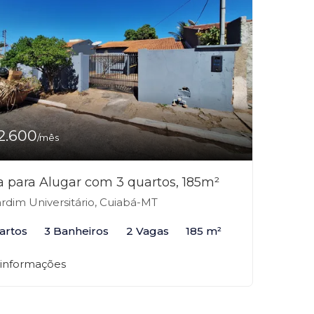
2.600
/mês
 para Alugar com 3 quartos, 185m²
rdim Universitário, Cuiabá-MT
artos
3 Banheiros
2 Vagas
185 m²
 informações