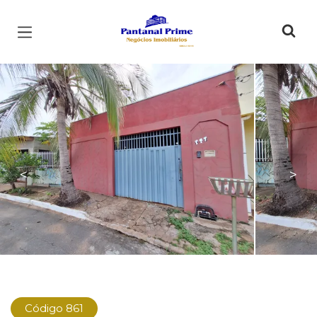
Página inicial
<
>
Código 861