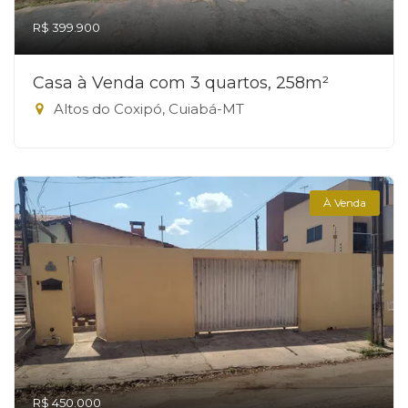
R$ 399.900
Casa à Venda com 3 quartos, 258m²
Altos do Coxipó, Cuiabá-MT
À Venda
R$ 450.000