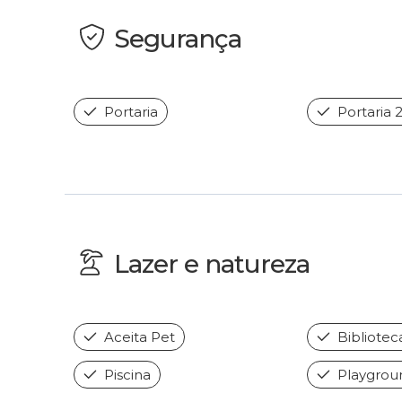
Segurança
Portaria
Portaria 
Lazer e natureza
Aceita Pet
Bibliotec
Piscina
Playgrou