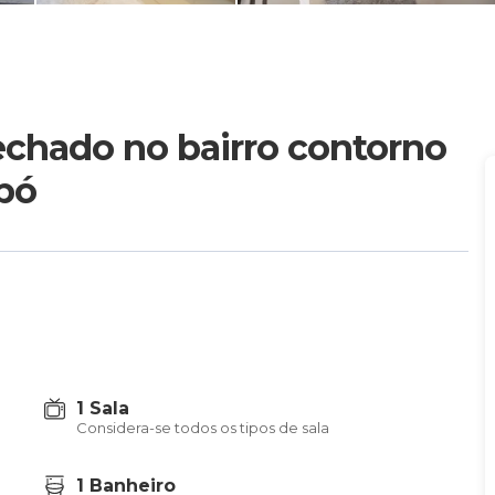
chado no bairro contorno
ipó
1 Sala
Considera-se todos os tipos de sala
1 Banheiro