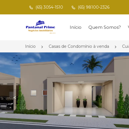
(65) 3054-1510
(65) 98100-2326
Página inicial
Início
Quem Somos?
Início
Casas de Condomínio à venda
Cu
<