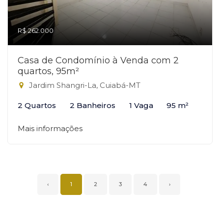
R$ 262.000
Casa de Condomínio à Venda com 2
quartos, 95m²
Jardim Shangri-La, Cuiabá-MT
2 Quartos
2 Banheiros
1 Vaga
95 m²
Mais informações
‹
1
2
3
4
›