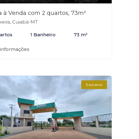
a à Venda com 2 quartos, 73m²
xeira, Cuiabá-MT
artos
1 Banheiro
73 m²
 informações
Exclusivo