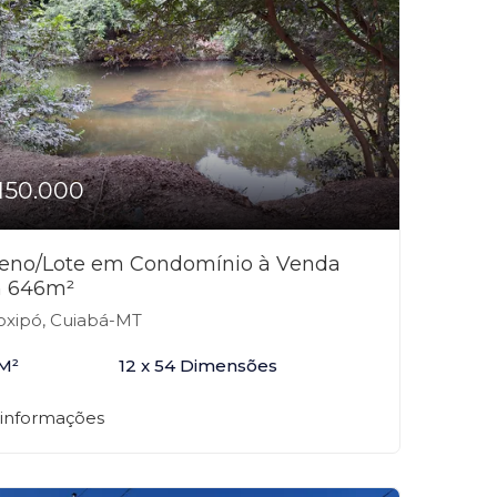
150.000
reno/Lote em Condomínio à Venda
 646m²
xipó, Cuiabá-MT
M²
12 x 54 Dimensões
 informações