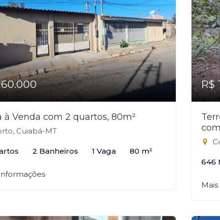
160.000
R$ 
 à Venda com 2 quartos, 80m²
Ter
com
rto, Cuiabá-MT
Co
artos
2 Banheiros
1 Vaga
80 m²
646 
 informações
Mais