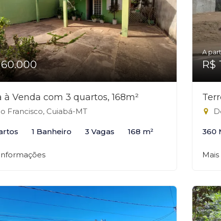
A part
160.000
R$ 
 à Venda com 3 quartos, 168m²
Ter
o Francisco, Cuiabá-MT
Do
artos
1 Banheiro
3 Vagas
168 m²
360 
 informações
Mais