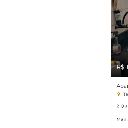
R$ 
Apa
Te
2 Qu
Mais