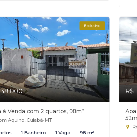
Exclusivo
138.000
R$ 
 à Venda com 2 quartos, 98m²
Apa
52m
m Aquino, Cuiabá-MT
Re
artos
1 Banheiro
1 Vaga
98 m²