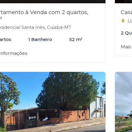
tamento à Venda com 2 quartos,
Cas
²
Li
sidencial Santa Inês, Cuiabá-MT
2 Qu
artos
1 Banheiro
52 m²
Mais
 informações