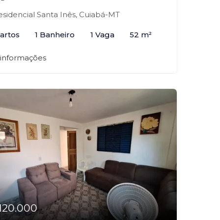
²
sidencial Santa Inês, Cuiabá-MT
artos
1 Banheiro
1 Vaga
52 m²
 informações
120.000