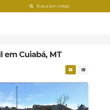
il em Cuiabá, MT
Mostrar resultados 
Mostrar result