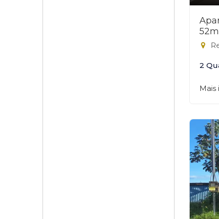
Apar
52m
Re
2 Qu
Mais