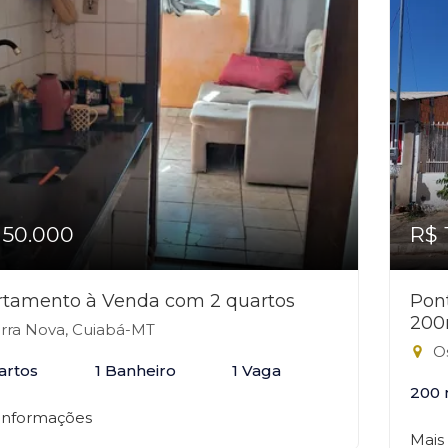
150.000
R$ 
rtamento à Venda com 2 quartos
Pon
200
rra Nova, Cuiabá-MT
Os
artos
1 Banheiro
1 Vaga
200 
 informações
Mais