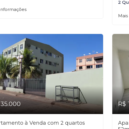
2 Qu
 informações
Mais
135.000
R$ 
rtamento à Venda com 2 quartos
Apa