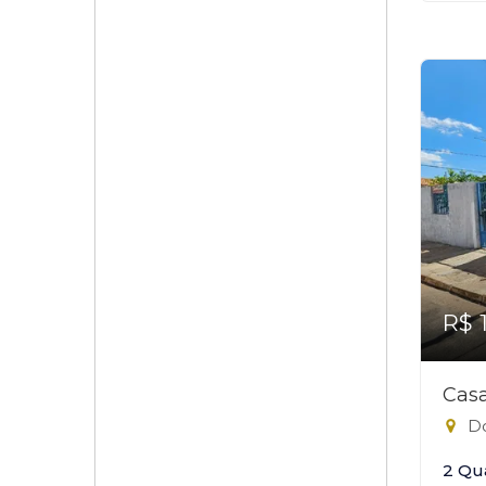
R$ 
Casa
Do
2 Qu