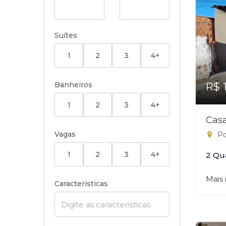
Suítes
1
2
3
4+
Banheiros
R$ 
1
2
3
4+
Casa
Vagas
Po
1
2
3
4+
2 Qu
Mais
Características