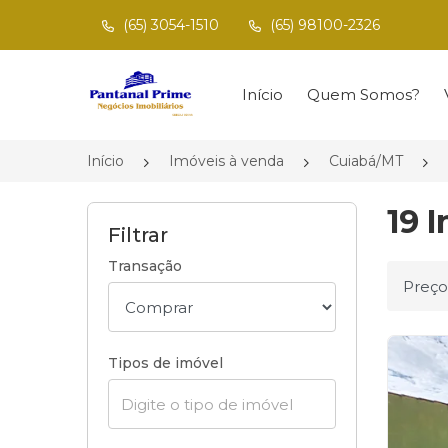
(65) 3054-1510
(65) 98100-2326
Página inicial
Início
Quem Somos?
Início
Imóveis à venda
Cuiabá/MT
19 
Filtrar
Transação
Ordena
Tipos de imóvel