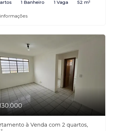
artos
1 Banheiro
1 Vaga
52 m²
 informações
130.000
rtamento à Venda com 2 quartos,