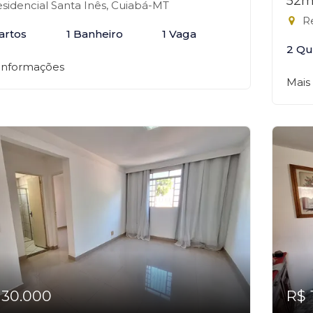
52m
sidencial Santa Inês, Cuiabá-MT
Re
artos
1 Banheiro
1 Vaga
2 Qu
 informações
Mais
130.000
R$ 