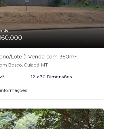
ir de:
160.000
reno/Lote à Venda com 360m²
m Bosco, Cuiabá-MT
M²
12 x 30 Dimensões
 informações